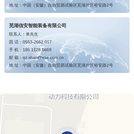
地 址：中国（安徽）自由贸易试验区芜湖片区裕安路2号
芜湖信安智能装备有限公司
联系人：单先生
固 话：
0553-2662 017
手 机：
185 1128 5669
邮 箱：
qz.shan@xae.com.cn
地 址：中国（安徽）自由贸易试验区芜湖片区裕安路2号