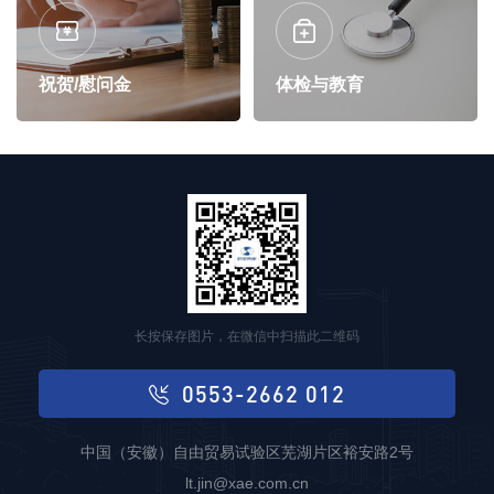
祝贺/慰问金
体检与教育
长按保存图片，在微信中扫描此二维码
0553-2662 012
中国（安徽）自由贸易试验区芜湖片区裕安路2号
lt.jin@xae.com.cn